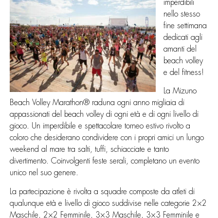
imperdibili
nello stesso
fine settimana
dedicati agli
amanti del
beach volley
e del fitness!
La Mizuno
Beach Volley Marathon® raduna ogni anno migliaia di
appassionati del beach volley di ogni età e di ogni livello di
gioco. Un imperdibile e spettacolare torneo estivo rivolto a
coloro che desiderano condividere con i propri amici un lungo
weekend al mare tra salti, tuffi, schiacciate e tanto
divertimento. Coinvolgenti feste serali, completano un evento
unico nel suo genere.
La partecipazione è rivolta a squadre composte da atleti di
qualunque età e livello di gioco suddivise nelle categorie 2×2
Maschile, 2×2 Femminile, 3×3 Maschile, 3×3 Femminile e